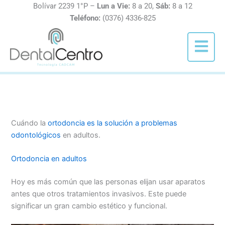
Ir
Bolívar 2239 1°P –
Lun a Vie:
8 a 20,
Sáb:
8 a 12
al
Teléfono:
(0376) 4336-825
contenido
Menú
Cuándo la
ortodoncia es la solución a problemas
odontológicos
en adultos.
Ortodoncia en adultos
Hoy es más común que las personas elijan usar aparatos
antes que otros tratamientos invasivos. Este puede
significar un gran cambio estético y funcional.