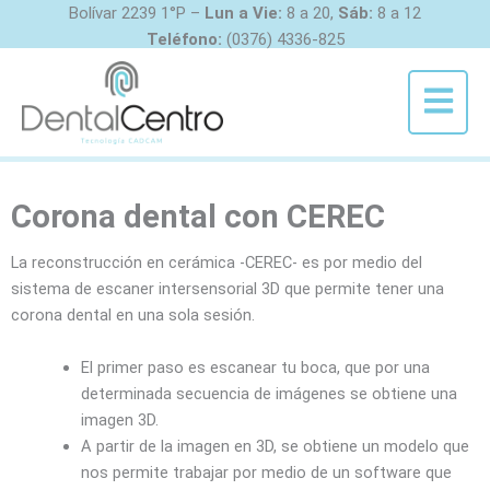
Ir
Bolívar 2239 1°P –
Lun a Vie:
8 a 20,
Sáb:
8 a 12
al
Teléfono:
(0376) 4336-825
contenido
Menú
Corona dental con CEREC
La reconstrucción en cerámica -CEREC- es por medio del
sistema de escaner intersensorial 3D que permite tener una
corona dental en una sola sesión.
El primer paso es escanear tu boca, que por una
determinada secuencia de imágenes se obtiene una
imagen 3D.
A partir de la imagen en 3D, se obtiene un modelo que
nos permite trabajar por medio de un software que