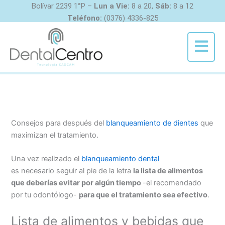
Ir
Bolívar 2239 1°P –
Lun a Vie:
8 a 20,
Sáb:
8 a 12
al
Teléfono:
(0376) 4336-825
contenido
Menú
Consejos para después del
blanqueamiento de dientes
que
maximizan el tratamiento.
Una vez realizado el
blanqueamiento dental
es necesario seguir al pie de la letra
la lista de alimentos
que deberías evitar por algún tiempo
-el recomendado
por tu odontólogo-
para que el tratamiento sea efectivo
.
Lista de alimentos y bebidas que