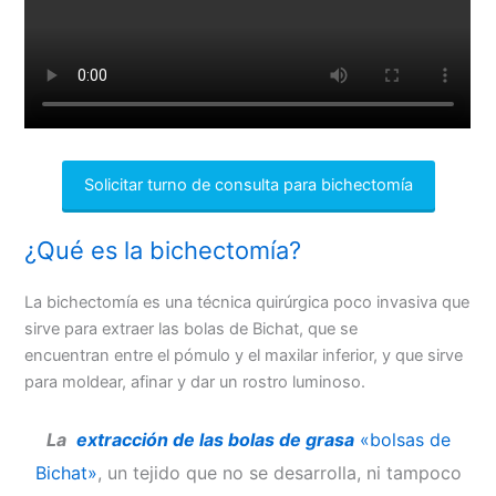
Solicitar turno de consulta para bichectomía
¿Qué es la bichectomía?
La bichectomía es una técnica quirúrgica poco invasiva que
sirve para extraer las bolas de Bichat, que se
encuentran entre el pómulo y el maxilar inferior, y que sirve
para moldear, afinar y dar un rostro luminoso.
La
extracción de las bolas de grasa
«bolsas de
Bichat»
, un tejido que no se desarrolla, ni tampoco