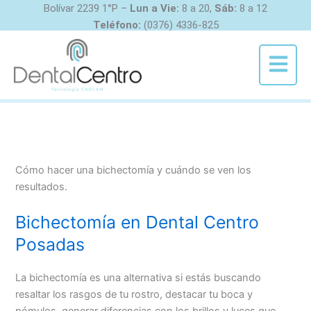
Ir
Bolívar 2239 1°P –
Lun a Vie:
8 a 20,
Sáb:
8 a 12
al
Teléfono:
(0376) 4336-825
contenido
Menú
Cómo hacer una bichectomía y cuándo se ven los
resultados.
Bichectomía en Dental Centro
Posadas
La bichectomía es una alternativa si estás buscando
resaltar los rasgos de tu rostro, destacar tu boca y